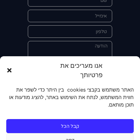
אנו מעריכים את
פרטיותך
אני מאשר/ת את מסירת הפרטים
והשימוש בהם כדי ליצור איתי קשר לצורך
האתר משתמש בקבצי cookies בין היתר כדי לשפר את
קבלת מידע על מוצרים, שירותים, מועדון
חווית המשתמש, לנתח את השימוש באתר, להציג מודעות או
לקוחות. אני מודע/ת שאוכל לבטל את
תוכן מותאם.
הרישום שלי בכל עת ושעל מסירת הפרטים
שלי והשימוש בהם תחול
מדיניות הפרטיות
של האתר.
קבל הכל
שליחה