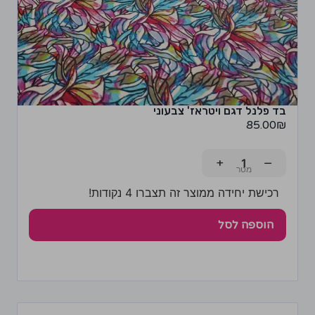
בד פלנל דגם ויטראז' צבעוני
85.00
₪
+
−
רכישת יחידה ממוצר זה תצברו 4 נקודות!
הוספה לסל