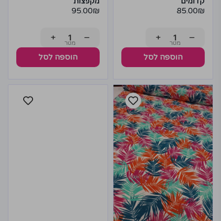
קדומים
מקפצות
95.00
₪
85.00
₪
+
−
+
−
הוספה לסל
הוספה לסל