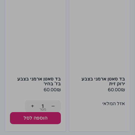
בד סאטן ארמני בצבע
בד סאטן ארמני בצבע
ירוק זית
בז' בהיר
60.00
₪
60.00
₪
אזל המלאי
+
−
הוספה לסל