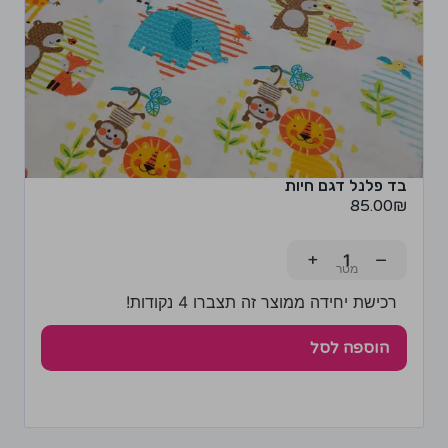
בד פלנל דגם חיות
85.00
₪
+
−
רכישת יחידה ממוצר זה תצברו 4 נקודות!
הוספה לסל