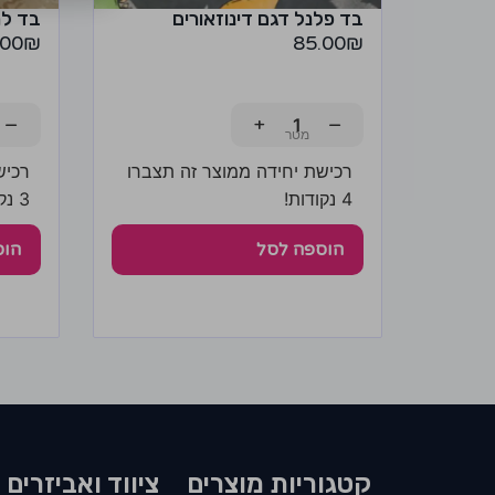
בד פלנל דגם דינוזאורים
בד ל
.00
₪
85.00
₪
−
+
−
רכישת יחידה ממוצר זה תצברו
רכיש
4 נקודות!
3 נקודות!
הוספה לסל
הוס
קטגוריות מוצרים​
ציווד ואביזרים