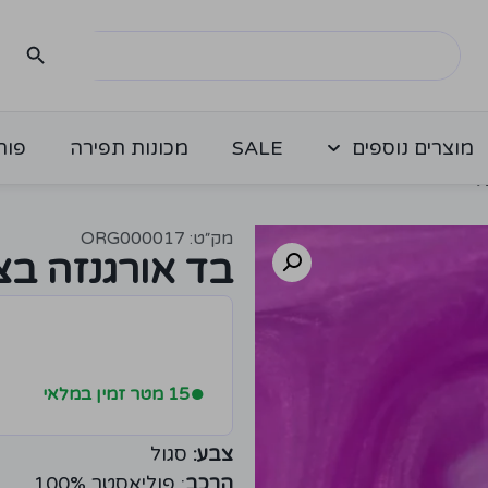
מוצרים נוספים
SALE
מכונות תפירה
פור
ל
מק״ט: ORG000017
בד אורגנזה בצ
●
15 מטר זמין במלאי
צבע:
סגול
הרכב
: פוליאסטר 100%