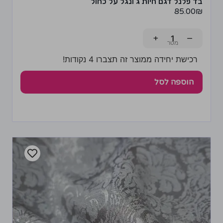
בד פלנל דגם חיות ג'ונגל על כחול
85.00
₪
+
−
רכישת יחידה ממוצר זה תצברו 4 נקודות!
הוספה לסל