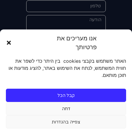
אנו מעריכים את
פרטיותך
אני מאשר/ת את מסירת הפרטים
והשימוש בהם כדי ליצור איתי קשר לצורך
האתר משתמש בקבצי cookies בין היתר כדי לשפר את
קבלת מידע על מוצרים, שירותים, מועדון
חווית המשתמש, לנתח את השימוש באתר, להציג מודעות או
לקוחות. אני מודע/ת שאוכל לבטל את
תוכן מותאם.
הרישום שלי בכל עת ושעל מסירת הפרטים
שלי והשימוש בהם תחול
מדיניות הפרטיות
של האתר.
קבל הכל
שליחה
דחה
צפייה בהגדרות