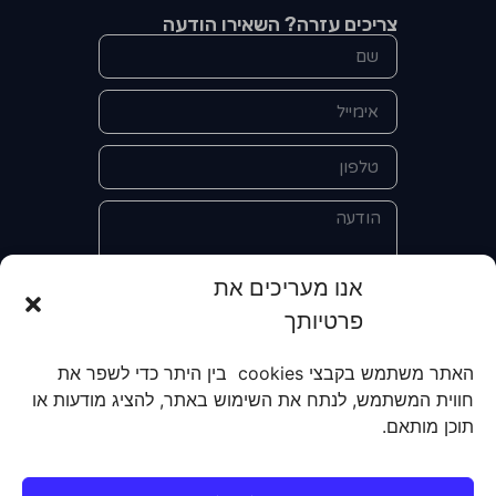
צריכים עזרה? השאירו הודעה
אנו מעריכים את
פרטיותך
אני מאשר/ת את מסירת הפרטים
והשימוש בהם כדי ליצור איתי קשר לצורך
האתר משתמש בקבצי cookies בין היתר כדי לשפר את
קבלת מידע על מוצרים, שירותים, מועדון
חווית המשתמש, לנתח את השימוש באתר, להציג מודעות או
לקוחות. אני מודע/ת שאוכל לבטל את
תוכן מותאם.
הרישום שלי בכל עת ושעל מסירת הפרטים
שלי והשימוש בהם תחול
מדיניות הפרטיות
של האתר.