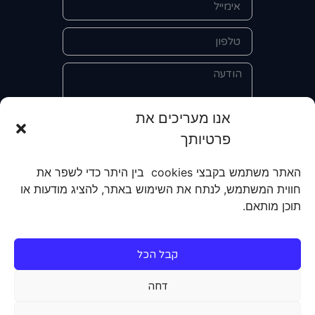
אנו מעריכים את
פרטיותך
אני מאשר/ת את מסירת הפרטים
והשימוש בהם כדי ליצור איתי קשר לצורך
האתר משתמש בקבצי cookies בין היתר כדי לשפר את
קבלת מידע על מוצרים, שירותים, מועדון
חווית המשתמש, לנתח את השימוש באתר, להציג מודעות או
לקוחות. אני מודע/ת שאוכל לבטל את
תוכן מותאם.
הרישום שלי בכל עת ושעל מסירת הפרטים
שלי והשימוש בהם תחול
מדיניות הפרטיות
של האתר.
קבל הכל
שליחה
דחה