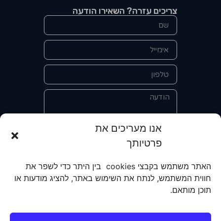
צריכים עזרה? השאירו הודעה
אנו מעריכים את
פרטיותך
אני מאשר/ת את מסירת הפרטים
והשימוש בהם כדי ליצור איתי קשר לצורך
האתר משתמש בקבצי cookies בין היתר כדי לשפר את
קבלת מידע על מוצרים, שירותים, מועדון
חווית המשתמש, לנתח את השימוש באתר, להציג מודעות או
לקוחות. אני מודע/ת שאוכל לבטל את
תוכן מותאם.
הרישום שלי בכל עת ושעל מסירת הפרטים
שלי והשימוש בהם תחול
מדיניות הפרטיות
של האתר.