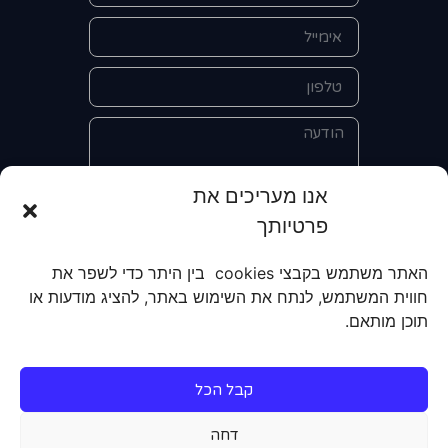
אנו מעריכים את
פרטיותך
אני מאשר/ת את מסירת הפרטים
והשימוש בהם כדי ליצור איתי קשר לצורך
האתר משתמש בקבצי cookies בין היתר כדי לשפר את
קבלת מידע על מוצרים, שירותים, מועדון
חווית המשתמש, לנתח את השימוש באתר, להציג מודעות או
לקוחות. אני מודע/ת שאוכל לבטל את
תוכן מותאם.
הרישום שלי בכל עת ושעל מסירת הפרטים
שלי והשימוש בהם תחול
מדיניות הפרטיות
של האתר.
קבל הכל
שליחה
דחה