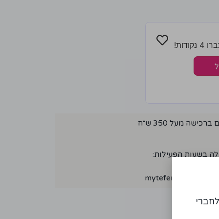
ודות!
ל
ישה מעל 350 ש״ח
לה בשעות הפעילות:
myteferahaim@gmai
לחברי