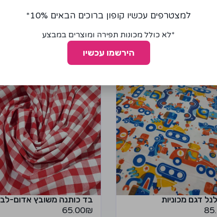
למצטרפים עכשיו קופון ברוכים הבאים 10%*
מומלצים עבורכם
*לא כולל מכונות תפירה ומוצרים במבצע
הירשמו עכשיו
נל דגם מכוניות
בד כותנה משובץ אדום-לבן
65.00
₪
85