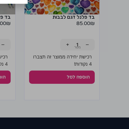
בד פלנל דגם לבבות
בד פל
.00
₪
85.00
₪
−
+
−
רכישת יחידה ממוצר זה תצברו
רכיש
4 נקודות!
4 נקודות!
הוספה לסל
הוס