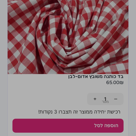
בד כותנה משובץ אדום-לבן
65.00
₪
+
−
רכישת יחידה ממוצר זה תצברו 3 נקודות!
הוספה לסל