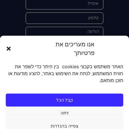
אנו מעריכים את
פרטיותך
אני מאשר/ת את מסירת הפרטים
האתר משתמש בקבצי cookies בין היתר כדי לשפר את
והשימוש בהם כדי ליצור איתי קשר לצורך
חווית המשתמש, לנתח את השימוש באתר, להציג מודעות או
קבלת מידע על מוצרים, שירותים, מועדון
תוכן מותאם.
לקוחות. אני מודע/ת שאוכל לבטל את
הרישום שלי בכל עת ושעל מסירת הפרטים
שלי והשימוש בהם תחול
מדיניות הפרטיות
קבל הכל
של האתר.
דחה
שליחה
צפייה בהגדרות