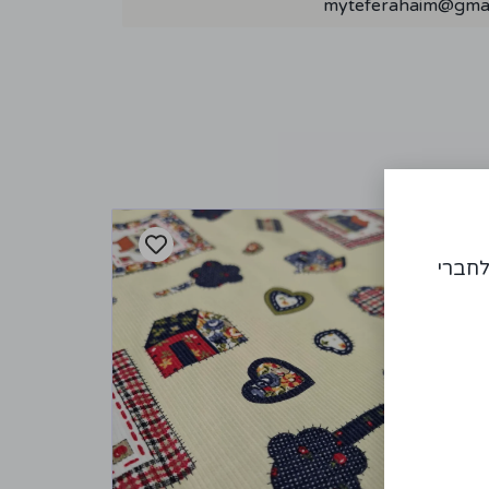
myteferahaim@gmai
לחברי