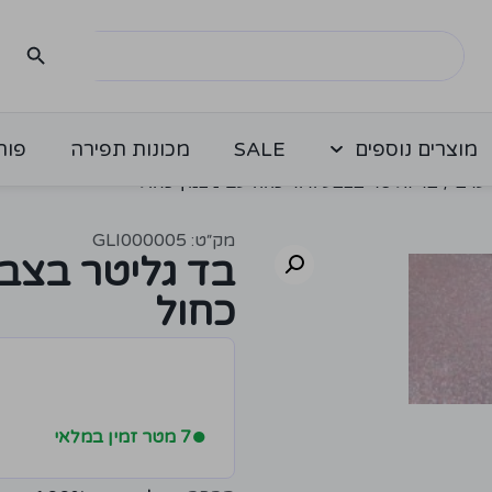
מוצרים נוספים
SALE
מכונות תפירה
פור
ערב
/ בד גליטר בצבע ורוד כהה עם ניצנוץ כחול
מק״ט: GLI000005
בד גליטר בצבע
כחול
●
7 מטר זמין במלאי