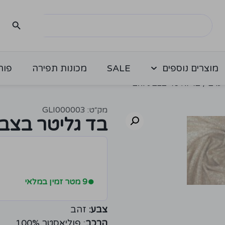
מוצרים נוספים
SALE
מכונות תפירה
פור
ערב
/ בד גליטר בצבע זהב
מק״ט: GLI000003
בד גליטר בצב
●
9 מטר זמין במלאי
צבע:
זהב
הרכב
: פוליאסטר 100%