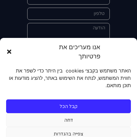
אנו מעריכים את
פרטיותך
אני מאשר/ת את מסירת הפרטים
והשימוש בהם כדי ליצור איתי קשר לצורך
האתר משתמש בקבצי cookies בין היתר כדי לשפר את
קבלת מידע על מוצרים, שירותים, מועדון
חווית המשתמש, לנתח את השימוש באתר, להציג מודעות או
לקוחות. אני מודע/ת שאוכל לבטל את
תוכן מותאם.
הרישום שלי בכל עת ושעל מסירת הפרטים
שלי והשימוש בהם תחול
מדיניות הפרטיות
של האתר.
קבל הכל
שליחה
דחה
צפייה בהגדרות