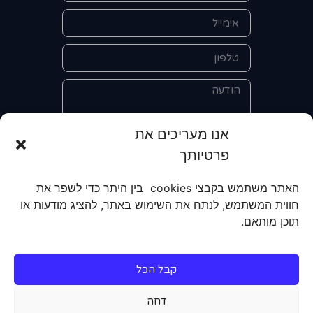
אנו מעריכים את
פרטיותך
אני מאשר/ת את מסירת הפרטים
והשימוש בהם כדי ליצור איתי קשר לצורך
האתר משתמש בקבצי cookies בין היתר כדי לשפר את
קבלת מידע על מוצרים, שירותים, מועדון
חווית המשתמש, לנתח את השימוש באתר, להציג מודעות או
לקוחות. אני מודע/ת שאוכל לבטל את
תוכן מותאם.
הרישום שלי בכל עת ושעל מסירת הפרטים
שלי והשימוש בהם תחול
מדיניות הפרטיות
של האתר.
קבל הכל
שליחה
דחה