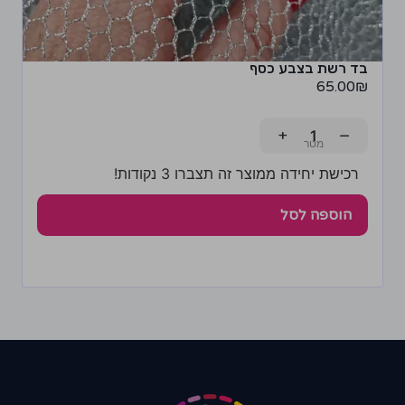
בד רשת בצבע כסף
65.00
₪
+
−
רכישת יחידה ממוצר זה תצברו 3 נקודות!
הוספה לסל