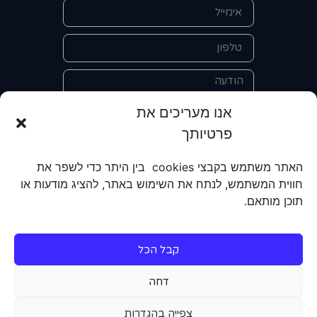
אנו מעריכים את
פרטיותך
אני מאשר/ת את מסירת הפרטים
האתר משתמש בקבצי cookies בין היתר כדי לשפר את
והשימוש בהם כדי ליצור איתי קשר לצורך
חווית המשתמש, לנתח את השימוש באתר, להציג מודעות או
קבלת מידע על מוצרים, שירותים, מועדון
תוכן מותאם.
לקוחות. אני מודע/ת שאוכל לבטל את
הרישום שלי בכל עת ושעל מסירת הפרטים
שלי והשימוש בהם תחול
מדיניות הפרטיות
קבל הכל
של האתר.
דחה
שליחה
צפייה בהגדרות