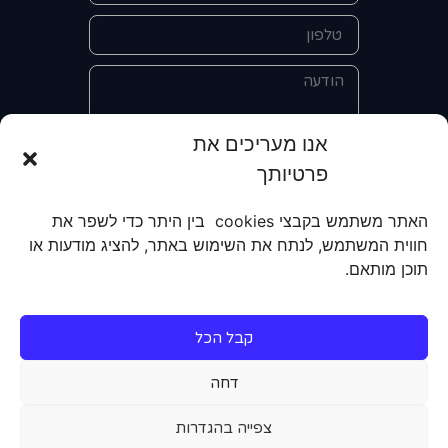
אנו מעריכים את
פרטיותך
אני מאשר/ת את מסירת הפרטים
והשימוש בהם כדי ליצור איתי קשר לצורך
האתר משתמש בקבצי cookies בין היתר כדי לשפר את
קבלת מידע על מוצרים, שירותים, מועדון
חווית המשתמש, לנתח את השימוש באתר, להציג מודעות או
לקוחות. אני מודע/ת שאוכל לבטל את
תוכן מותאם.
הרישום שלי בכל עת ושעל מסירת הפרטים
שלי והשימוש בהם תחול
מדיניות הפרטיות
של האתר.
קבל הכל
שליחה
דחה
צפייה בהגדרות