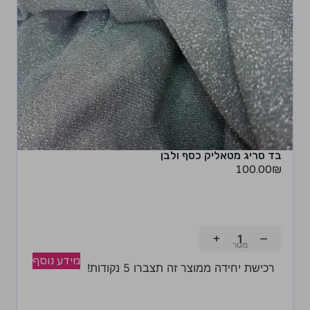
בד סריג מטאליק כסף ולבן
100.00
₪
+
−
מידע נוסף
רכישת יחידה ממוצר זה תצברו 5 נקודות!