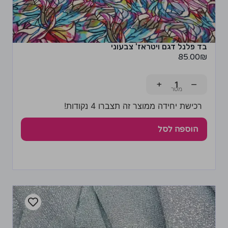
בד פלנל דגם ויטראז' צבעוני
85.00
₪
+
−
רכישת יחידה ממוצר זה תצברו 4 נקודות!
הוספה לסל