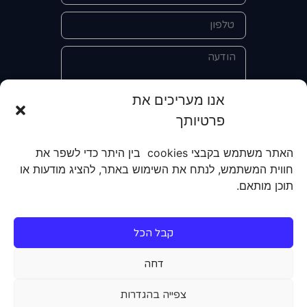
אנו מעריכים את
פרטיותך
אני מאשר/ת את מסירת הפרטים
והשימוש בהם כדי ליצור איתי קשר לצורך
האתר משתמש בקבצי cookies בין היתר כדי לשפר את
קבלת מידע על מוצרים, שירותים, מועדון
חווית המשתמש, לנתח את השימוש באתר, להציג מודעות או
לקוחות. אני מודע/ת שאוכל לבטל את
תוכן מותאם.
הרישום שלי בכל עת ושעל מסירת הפרטים
שלי והשימוש בהם תחול
מדיניות הפרטיות
של האתר.
קבל הכל
שליחה
דחה
צפייה בהגדרות