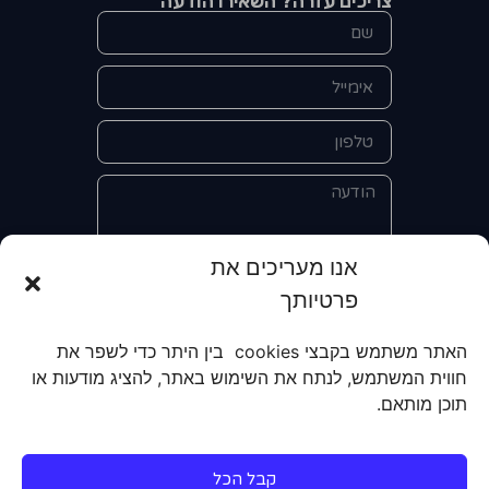
צריכים עזרה? השאירו הודעה
אנו מעריכים את
פרטיותך
אני מאשר/ת את מסירת הפרטים
והשימוש בהם כדי ליצור איתי קשר לצורך
האתר משתמש בקבצי cookies בין היתר כדי לשפר את
קבלת מידע על מוצרים, שירותים, מועדון
חווית המשתמש, לנתח את השימוש באתר, להציג מודעות או
לקוחות. אני מודע/ת שאוכל לבטל את
תוכן מותאם.
הרישום שלי בכל עת ושעל מסירת הפרטים
שלי והשימוש בהם תחול
מדיניות הפרטיות
של האתר.
קבל הכל