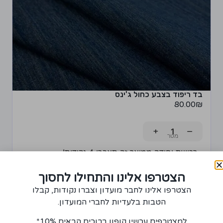
בד ריפוד בצבע כחול ג'ינס
80.00
₪
+
−
רכישת יחידה ממוצר זה תצברו 4 נקודות!
הוספה לסל
הצטרפו אלינו והתחילו לחסוך
הצטרפו אלינו לחבר מועדון וצברו נקודות, קבלו
הטבות בלעדיות לחברי המועדון.
למצטרפים עכשיו קופון ברוכים הבאים 10%*