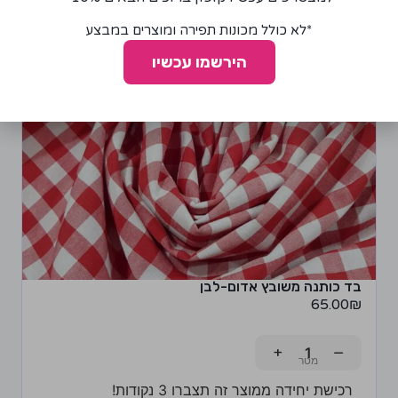
*לא כולל מכונות תפירה ומוצרים במבצע
הירשמו עכשיו
בד כותנה משובץ אדום-לבן
65.00
₪
+
−
רכישת יחידה ממוצר זה תצברו 3 נקודות!