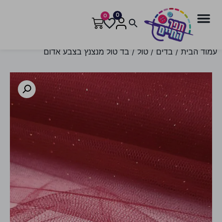
0
0
עמוד הבית
/
בדים
/
טול
/ בד טול מנצנץ בצבע אדום