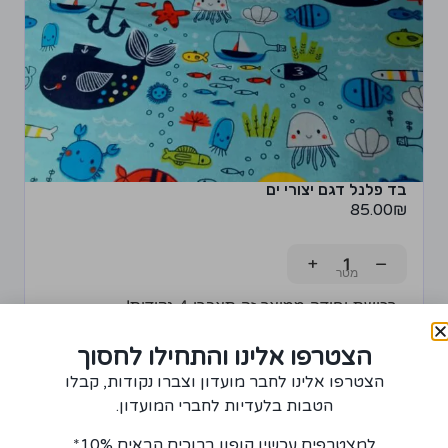
בד פלנל דגם יצורי ים
85.00
₪
+
−
רכישת יחידה ממוצר זה תצברו 4 נקודות!
הוספה לסל
הצטרפו אלינו והתחילו לחסוך
הצטרפו אלינו לחבר מועדון וצברו נקודות, קבלו
הטבות בלעדיות לחברי המועדון.
למצטרפים עכשיו קופון ברוכים הבאים 10%*