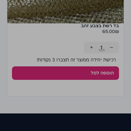
בד רשת בצבע זהב
65.00
₪
+
−
רכישת יחידה ממוצר זה תצברו 3 נקודות!
הוספה לסל