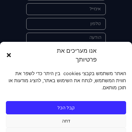
אנו מעריכים את
פרטיותך
אני מאשר/ת את מסירת הפרטים
האתר משתמש בקבצי cookies בין היתר כדי לשפר את
והשימוש בהם כדי ליצור איתי קשר לצורך
חווית המשתמש, לנתח את השימוש באתר, להציג מודעות או
קבלת מידע על מוצרים, שירותים, מועדון
תוכן מותאם.
לקוחות. אני מודע/ת שאוכל לבטל את
הרישום שלי בכל עת ושעל מסירת הפרטים
שלי והשימוש בהם תחול
מדיניות הפרטיות
קבל הכל
של האתר.
דחה
שליחה