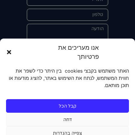
אנו מעריכים את
פרטיותך
אני מאשר/ת את מסירת הפרטים
והשימוש בהם כדי ליצור איתי קשר לצורך
האתר משתמש בקבצי cookies בין היתר כדי לשפר את
קבלת מידע על מוצרים, שירותים, מועדון
חווית המשתמש, לנתח את השימוש באתר, להציג מודעות או
לקוחות. אני מודע/ת שאוכל לבטל את
תוכן מותאם.
הרישום שלי בכל עת ושעל מסירת הפרטים
שלי והשימוש בהם תחול
מדיניות הפרטיות
של האתר.
קבל הכל
שליחה
דחה
צפייה בהגדרות