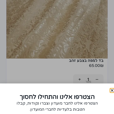
בד למפה בצבע זהב
65.00
₪
+
−
רכישת יחידה ממוצר זה תצברו 3 נקודות!
הצטרפו אלינו והתחילו לחסוך
הוספה לסל
הצטרפו אלינו לחבר מועדון וצברו נקודות, קבלו
הטבות בלעדיות לחברי המועדון.