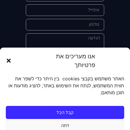
אנו מעריכים את
פרטיותך
אני מאשר/ת את מסירת הפרטים
והשימוש בהם כדי ליצור איתי קשר לצורך
האתר משתמש בקבצי cookies בין היתר כדי לשפר את
קבלת מידע על מוצרים, שירותים, מועדון
חווית המשתמש, לנתח את השימוש באתר, להציג מודעות או
לקוחות. אני מודע/ת שאוכל לבטל את
תוכן מותאם.
הרישום שלי בכל עת ושעל מסירת הפרטים
שלי והשימוש בהם תחול
מדיניות הפרטיות
של האתר.
קבל הכל
שליחה
דחה