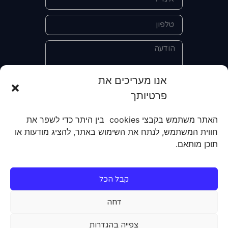
אנו מעריכים את
פרטיותך
אני מאשר/ת את מסירת הפרטים
והשימוש בהם כדי ליצור איתי קשר לצורך
האתר משתמש בקבצי cookies בין היתר כדי לשפר את
קבלת מידע על מוצרים, שירותים, מועדון
חווית המשתמש, לנתח את השימוש באתר, להציג מודעות או
לקוחות. אני מודע/ת שאוכל לבטל את
תוכן מותאם.
הרישום שלי בכל עת ושעל מסירת הפרטים
שלי והשימוש בהם תחול
מדיניות הפרטיות
של האתר.
קבל הכל
שליחה
דחה
צפייה בהגדרות