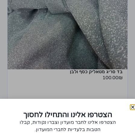
בד סריג מטאליק כסף ולבן
100.00
₪
+
−
הצטרפו אלינו והתחילו לחסוך
מידע נוסף
רכישת יחידה ממוצר זה תצברו 5 נקודות!
הצטרפו אלינו לחבר מועדון וצברו נקודות, קבלו
הטבות בלעדיות לחברי המועדון.