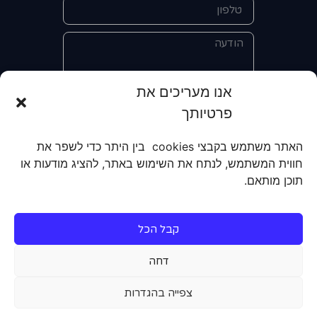
אנו מעריכים את
פרטיותך
אני מאשר/ת את מסירת הפרטים
והשימוש בהם כדי ליצור איתי קשר לצורך
האתר משתמש בקבצי cookies בין היתר כדי לשפר את
קבלת מידע על מוצרים, שירותים, מועדון
חווית המשתמש, לנתח את השימוש באתר, להציג מודעות או
לקוחות. אני מודע/ת שאוכל לבטל את
תוכן מותאם.
הרישום שלי בכל עת ושעל מסירת הפרטים
שלי והשימוש בהם תחול
מדיניות הפרטיות
של האתר.
קבל הכל
שליחה
דחה
צפייה בהגדרות