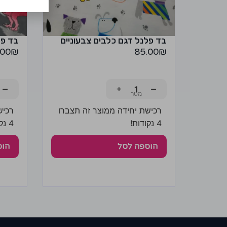
בד פלנל דגם כלבים צבעוניים
בד פל
.00
₪
85.00
₪
−
+
−
רכישת יחידה ממוצר זה תצברו
רכיש
4 נקודות!
4 נקודות!
הוספה לסל
הוס