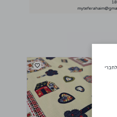
myteferahaim@gmai
לחברי