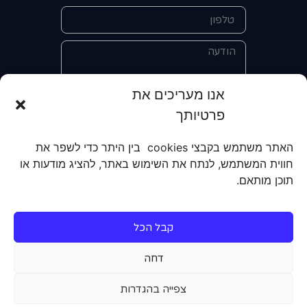
אנו מעריכים את
פרטיותך
אני מאשר/ת את מסירת הפרטים
והשימוש בהם כדי ליצור איתי קשר לצורך
האתר משתמש בקבצי cookies בין היתר כדי לשפר את
קבלת מידע על מוצרים, שירותים, מועדון
חווית המשתמש, לנתח את השימוש באתר, להציג מודעות או
לקוחות. אני מודע/ת שאוכל לבטל את
תוכן מותאם.
הרישום שלי בכל עת ושעל מסירת הפרטים
שלי והשימוש בהם תחול
מדיניות הפרטיות
של האתר.
קבל הכל
שליחה
דחה
צפייה בהגדרות