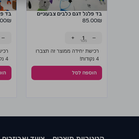
בד פלנל דגם כלבים צבעוניים
בד פל
.00
₪
85.00
₪
−
+
−
רכישת יחידה ממוצר זה תצברו
רכיש
4 נקודות!
4 נקודות!
הוספה לסל
הוס
קטגוריות מוצרים​
ציווד ואביזרים