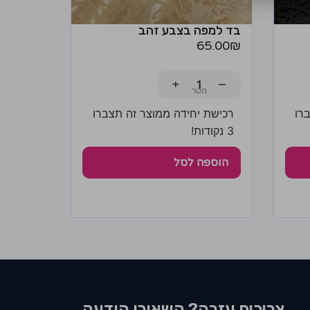
בד למפה בצבע זהב
65.00
₪
+
−
רו
רכישת יחידה ממוצר זה תצברו
3 נקודות!
הוספה לסל
צריכים עזרה? השאירו הודעה