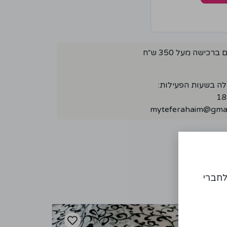
ישה מעל 350 ש״ח
לה בשעות הפעילות:
myteferahaim@gmai
לחברי