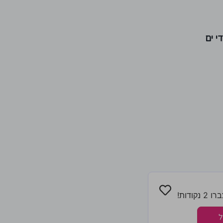
י ים
ודות!
ל