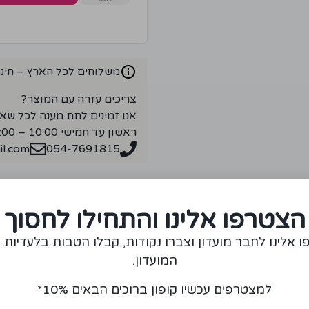
משלוחים לכל הארץ – חינם ברכ
צריכים עזרה עם המוצר?
אנו זמינים לתת מענה לכל שא
ראשון עד חמישי 10:00 – 18:00
l.com
054-7691815
הצטרפו אלינו והתחילו לחסוך
 אלינו לחבר מועדון וצברו נקודות, קבלו הטבות בלעדיות 
מומלצים עבורכם
המועדון.
למצטרפים עכשיו קופון ברוכים הבאים 10%*