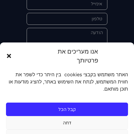
אנו מעריכים את
פרטיותך
אני מאשר/ת את מסירת הפרטים
והשימוש בהם כדי ליצור איתי קשר לצורך
האתר משתמש בקבצי cookies בין היתר כדי לשפר את
קבלת מידע על מוצרים, שירותים, מועדון
חווית המשתמש, לנתח את השימוש באתר, להציג מודעות או
לקוחות. אני מודע/ת שאוכל לבטל את
תוכן מותאם.
הרישום שלי בכל עת ושעל מסירת הפרטים
שלי והשימוש בהם תחול
מדיניות הפרטיות
של האתר.
קבל הכל
שליחה
דחה