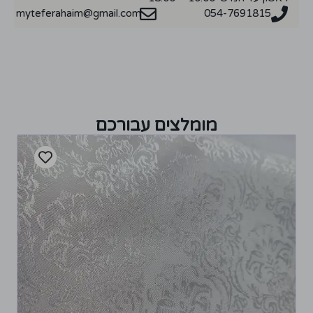
myteferahaim@gmail.com
054-7691815
מומלצים עבורכם