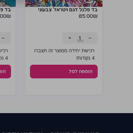
בד פלנל דגם ויטראז' צבעוני
בד פל
.00
₪
85.00
₪
−
+
−
רכישת יחידה ממוצר זה תצברו
רכיש
4 נקודות!
4 נקודות!
הוספה לסל
הוס