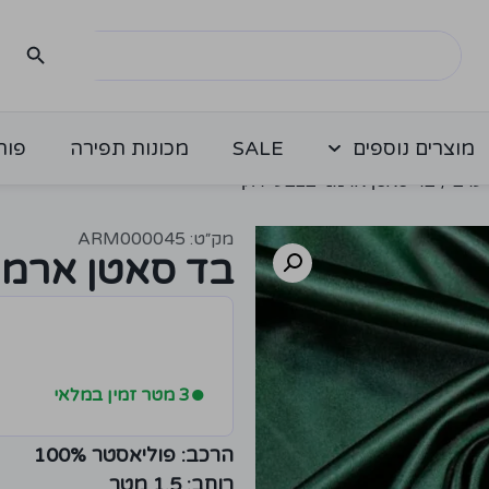
מוצרים נוספים
SALE
מכונות תפירה
פור
ערב
/ בד סאטן ארמני בצבע ירוק
מק״ט: ARM000045
בד סאטן ארמני
●
3 מטר זמין במלאי
הרכב: פוליאסטר 100%
רוחב: 1.5 מטר