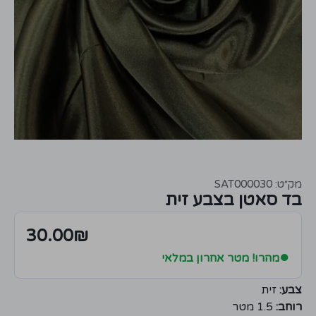
מק״ט: SAT000030
בד סאטן בצבע זית
30.00
₪
●
מהרו! מטר אחרון במלאי
צבע:
זית
רוחב:
1.5 מטר