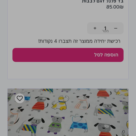
בד פלנל דגם לבבות
85.00
₪
+
−
רכישת יחידה ממוצר זה תצברו 4 נקודות!
הוספה לסל