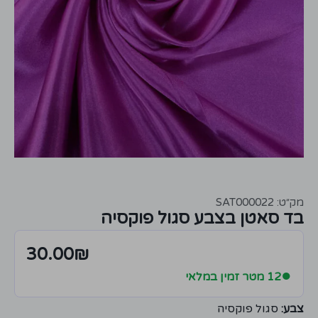
מק״ט: SAT000022
בד סאטן בצבע סגול פוקסיה
30.00
₪
●
12 מטר זמין במלאי
צבע:
סגול פוקסיה