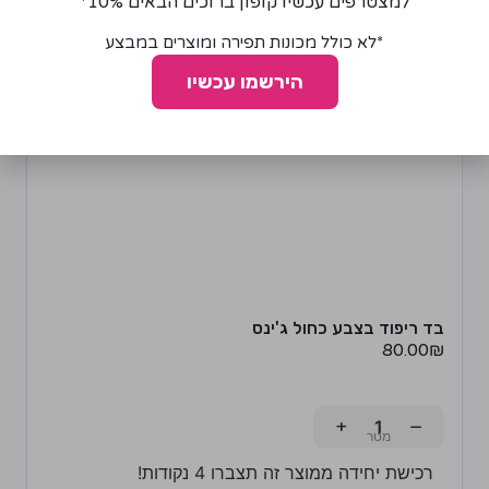
למצטרפים עכשיו קופון ברוכים הבאים 10%*
*לא כולל מכונות תפירה ומוצרים במבצע
הירשמו עכשיו
בד ריפוד בצבע כחול ג'ינס
80.00
₪
+
−
רכישת יחידה ממוצר זה תצברו 4 נקודות!