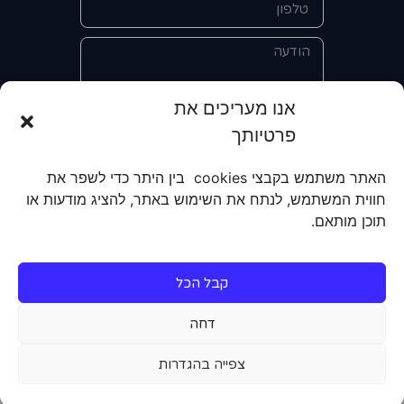
אנו מעריכים את
פרטיותך
אני מאשר/ת את מסירת הפרטים
והשימוש בהם כדי ליצור איתי קשר לצורך
האתר משתמש בקבצי cookies בין היתר כדי לשפר את
קבלת מידע על מוצרים, שירותים, מועדון
חווית המשתמש, לנתח את השימוש באתר, להציג מודעות או
לקוחות. אני מודע/ת שאוכל לבטל את
תוכן מותאם.
הרישום שלי בכל עת ושעל מסירת הפרטים
שלי והשימוש בהם תחול
מדיניות הפרטיות
של האתר.
קבל הכל
שליחה
דחה
צפייה בהגדרות