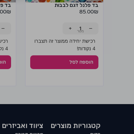
בד פלנל דגם לבבות
בד פל
.00
₪
85.00
₪
−
+
−
רכישת יחידה ממוצר זה תצברו
רכיש
4 נקודות!
4 נקודות!
הוספה לסל
הוס
קטגוריות מוצרים​
ציווד ואביזרים