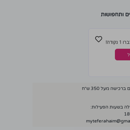
ם ותחפושות
קודה!
ל
ישה מעל 350 ש״ח
לה בשעות הפעילות:
myteferahaim@gmai