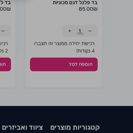
בד פלנל דגם מכוניות
בד למ
.00
₪
85.00
₪
−
+
−
רכישת יחידה ממוצר זה תצברו
רכיש
4 נקודות!
2 נקודות!
הוספה לסל
הוס
קטגוריות מוצרים​
ציווד ואביזרים