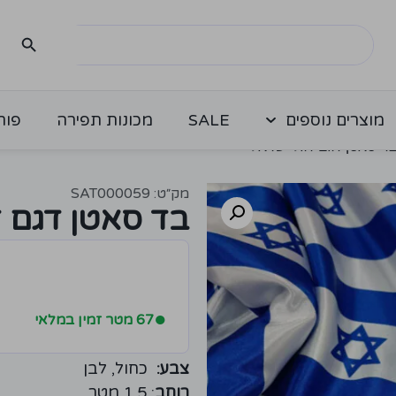
מוצרים נוספים
SALE
מכונות תפירה
פור
ד סאטן דגם דגל ישראל
מק״ט: SAT000059
בד סאטן דגם 
●
67 מטר זמין במלאי
צבע:
כחול, לבן
רוחב
: 1.5 מטר