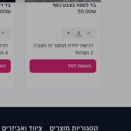
בד למפה בצבע כסף
בד רי
.00
₪
55.00
₪
−
+
−
רכישת יחידה ממוצר זה תצברו
רכיש
2 נקודות!
4 נקודות!
הוספה לסל
הוס
קטגוריות מוצרים​
ציווד ואביזרים