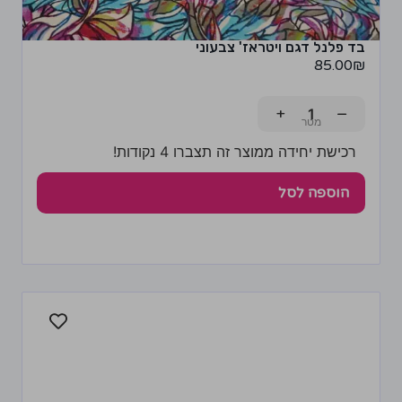
בד פלנל דגם ויטראז' צבעוני
85.00
₪
+
−
רכישת יחידה ממוצר זה תצברו 4 נקודות!
הוספה לסל