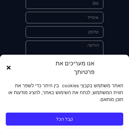
אנו מעריכים את
פרטיותך
אני מאשר/ת את מסירת הפרטים
והשימוש בהם כדי ליצור איתי קשר לצורך
האתר משתמש בקבצי cookies בין היתר כדי לשפר את
קבלת מידע על מוצרים, שירותים, מועדון
חווית המשתמש, לנתח את השימוש באתר, להציג מודעות או
לקוחות. אני מודע/ת שאוכל לבטל את
תוכן מותאם.
הרישום שלי בכל עת ושעל מסירת הפרטים
שלי והשימוש בהם תחול
מדיניות הפרטיות
של האתר.
קבל הכל