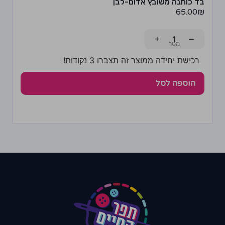
בד כותנה משובץ אדום-לבן
65.00
₪
+
−
רכישת יחידה ממוצר זה תצברו 3 נקודות!
הוספה לסל