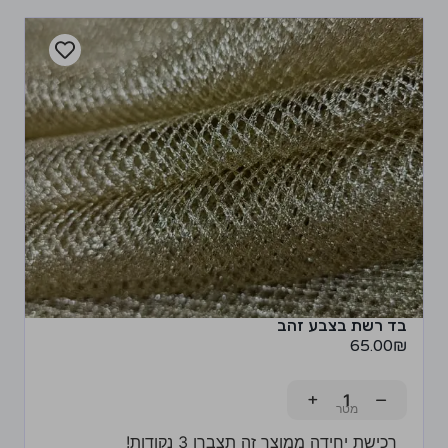
בד רשת בצבע זהב
65.00
₪
+
−
רכישת יחידה ממוצר זה תצברו 3 נקודות!