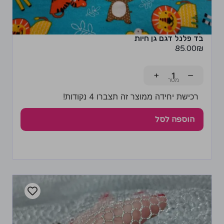
בד פלנל דגם גן חיות
85.00
₪
+
−
רכישת יחידה ממוצר זה תצברו 4 נקודות!
הוספה לסל