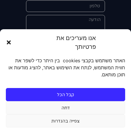
אנו מעריכים את
פרטיותך
אני מאשר/ת את מסירת הפרטים
והשימוש בהם כדי ליצור איתי קשר לצורך
האתר משתמש בקבצי cookies בין היתר כדי לשפר את
קבלת מידע על מוצרים, שירותים, מועדון
חווית המשתמש, לנתח את השימוש באתר, להציג מודעות או
לקוחות. אני מודע/ת שאוכל לבטל את
תוכן מותאם.
הרישום שלי בכל עת ושעל מסירת הפרטים
שלי והשימוש בהם תחול
מדיניות הפרטיות
של האתר.
קבל הכל
שליחה
דחה
צפייה בהגדרות