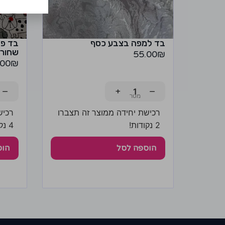
בד למפה בצבע כסף
בד פל
שחור-
55.00
₪
.00
₪
−
+
−
רכישת יחידה ממוצר זה תצברו
רכיש
2 נקודות!
4 נקודות!
הוספה לסל
הוס