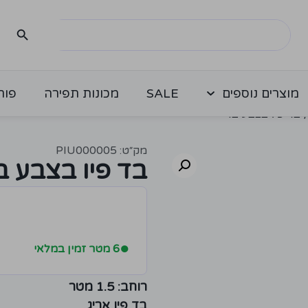
מוצרים נוספים
SALE
מכונות תפירה
פור
 בד פיו בצבע בז'
מק״ט: PIU000005
בד פיו בצבע בז
●
6 מטר זמין במלאי
רוחב: 1.5 מטר
בד פיו אריג