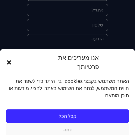
אנו מעריכים את
פרטיותך
אני מאשר/ת את מסירת הפרטים
והשימוש בהם כדי ליצור איתי קשר לצורך
האתר משתמש בקבצי cookies בין היתר כדי לשפר את
קבלת מידע על מוצרים, שירותים, מועדון
חווית המשתמש, לנתח את השימוש באתר, להציג מודעות או
לקוחות. אני מודע/ת שאוכל לבטל את
תוכן מותאם.
הרישום שלי בכל עת ושעל מסירת הפרטים
שלי והשימוש בהם תחול
מדיניות הפרטיות
של האתר.
קבל הכל
שליחה
דחה