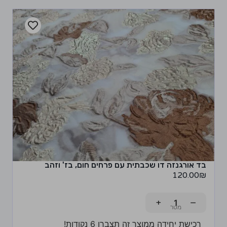
בד אורגנזה דו שכבתית עם פרחים חום, בז' וזהב
120.00
₪
+
−
רכישת יחידה ממוצר זה תצברו 6 נקודות!