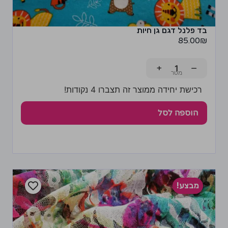
בד פלנל דגם גן חיות
85.00
₪
+
−
רכישת יחידה ממוצר זה תצברו 4 נקודות!
הוספה לסל
מבצע!