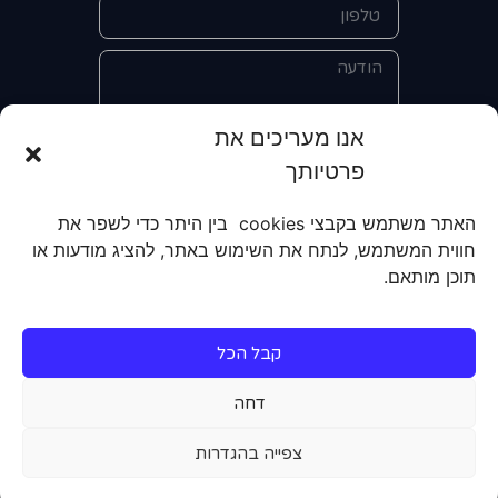
אנו מעריכים את
פרטיותך
אני מאשר/ת את מסירת הפרטים
והשימוש בהם כדי ליצור איתי קשר לצורך
האתר משתמש בקבצי cookies בין היתר כדי לשפר את
קבלת מידע על מוצרים, שירותים, מועדון
חווית המשתמש, לנתח את השימוש באתר, להציג מודעות או
לקוחות. אני מודע/ת שאוכל לבטל את
תוכן מותאם.
הרישום שלי בכל עת ושעל מסירת הפרטים
שלי והשימוש בהם תחול
מדיניות הפרטיות
של האתר.
קבל הכל
שליחה
דחה
צפייה בהגדרות